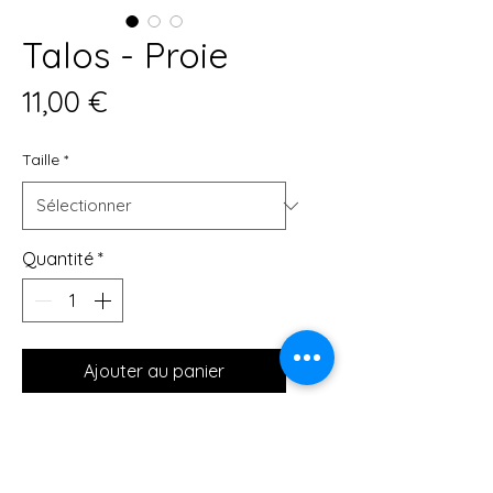
Talos - Proie
Prix
11,00 €
Taille
*
Quantité
*
Ajouter au panier
Affiches de qualité musée 
réalisées sur du papier mat épais. 
Ajoutez une touche d'originalité à 