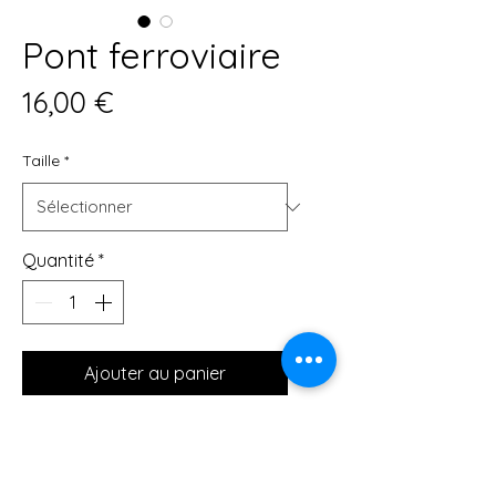
Pont ferroviaire
Prix
16,00 €
Taille
*
Quantité
*
Ajouter au panier
Affiches de qualité musée 
réalisées sur du papier mat épais 
et durable. Ajoutez une touche 